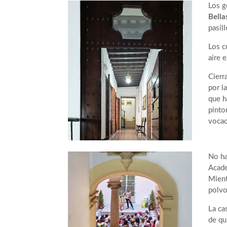
Los g
Bella
pasil
Los c
aire 
Cierr
por l
que h
pinto
vocac
No ha
Acade
Mient
polvo
La ca
de qu