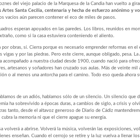
oznes del viejo palacio de la Marquesa de la Candia han vuelto a girar
s Artes Santa Cecilia, centenaria y hecha de esfuerzo anónimo y 
los vacíos aún parecen contener el eco de miles de pasos.
uadros esperan apoyados en las paredes. Los libros, reunidos en mon
extraño, como si la casa estuviera conteniendo el aliento.
a por obras, sí. Cierra porque es necesario emprender reformas en el 
as vigas y por las piedras. Pero este cierre, aunque obligado, pesa. L
a acompañado a nuestra ciudad desde 1900, cuando nació para ofrecer
res, artesanos y soñadores han cruzado sus aulas. Más de veinte mil
ión o al menos una antorcha para el camino. Todo eso queda ahora s
blamos de un adiós, hablamos sólo de un silencio. Un silencio que d
mia ha sobrevivido a épocas duras, a cambios de siglo, a crisis y olvi
ras tanto, desde el altavoz generoso de Diario de Cádiz mantendrem
 cubra la memoria ni que el cierre apague su energía.
sa volverá a abrirse. Volverá la música, volverán las exposiciones, v
ienes enseñan. Cuando el cerrojo se retire y la luz vuelva a llenar lo